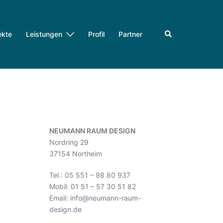
Suche
ekte
Leistungen
Profil
Partner
NEUMANN RAUM DESIGN
Nordring 29
37154 Northeim
Tel.: 05 551 – 98 80 937
Mobil: 01 51 – 57 30 51 82
Email:
info@neumann-raum-
design.de