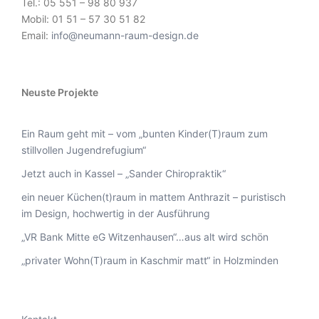
Tel.: 05 551 – 98 80 937
Mobil: 01 51 – 57 30 51 82
Email:
info@neumann-raum-design.de
Neuste Projekte
Ein Raum geht mit – vom „bunten Kinder(T)raum zum
stillvollen Jugendrefugium“
Jetzt auch in Kassel – „Sander Chiropraktik“
ein neuer Küchen(t)raum in mattem Anthrazit – puristisch
im Design, hochwertig in der Ausführung
„VR Bank Mitte eG Witzenhausen“…aus alt wird schön
„privater Wohn(T)raum in Kaschmir matt“ in Holzminden